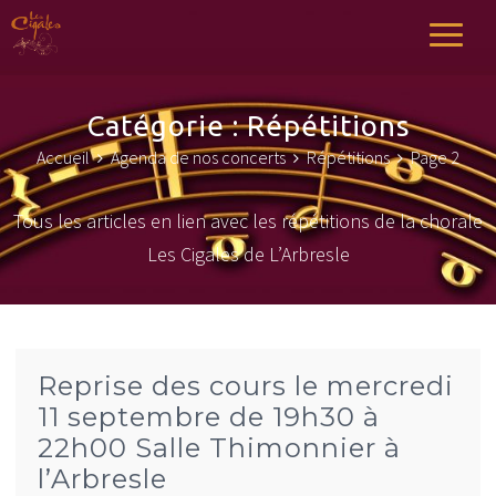
Les Cigales
Chœur de LArbresle
Catégorie :
Répétitions
Accueil
Agenda de nos concerts
Répétitions
Page 2
Tous les articles en lien avec les répétitions de la chorale
Les Cigales de L’Arbresle
Reprise des cours le mercredi
11 septembre de 19h30 à
22h00 Salle Thimonnier à
l’Arbresle