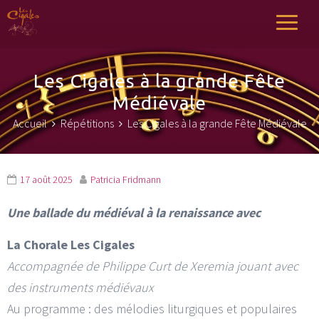
Les Cigales
Chœur de LArbresle
Les Cigales à la grande Fête
Médiévale
Accueil
Répétitions
Les Cigales à la grande Fête Médiévale
17 août 2025
Patricia Fridmann
Une ballade du médiéval à la renaissance
avec
La Chorale Les Cigales
Accompagnée de Philippe Curt de Xeremia
jouant avec
des instruments médiévaux
Au programme : des mélodies liturgiques et populaires