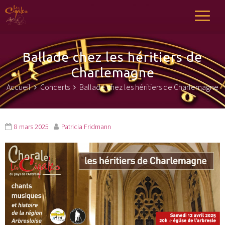
Les Cigales
Chœur de LArbresle
Ballade chez les héritiers de
Charlemagne
Accueil
Concerts
Ballade chez les héritiers de Charlemagne
8 mars 2025
Patricia Fridmann