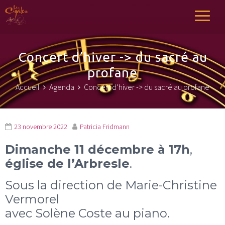
Les Cigales
Chœur de LArbresle
Concert d’hiver -> du sacré au
profane
Accueil
Agenda
Concert d’hiver -> du sacré au profane
23 novembre 2022
Patricia Fridmann
Dimanche 11 décembre à 17h
,
église de l’Arbresle
.
Sous la direction de Marie-Christine
Vermorel
avec Solène Coste au piano.