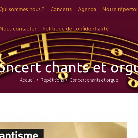
Qui sommes nous ?
Concerts
Agenda
Notre répertoi
Nous contacter
Politique de confidentialité
oncert chants et org
Accueil
Répétitions
Concert chants et orgue