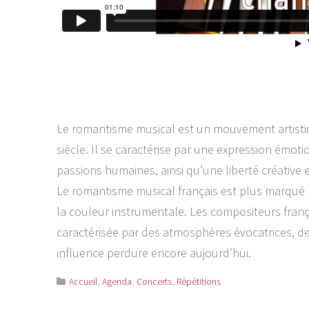
Le romantisme musical est un mouvement artistiq
siècle. Il se caractérise par une expression émot
passions humaines, ainsi qu’une liberté créative e
Le romantisme musical français est plus marqué p
la couleur instrumentale. Les compositeurs frança
caractérisée par des atmosphères évocatrices, d
influence perdure encore aujourd’hui.
Accueil
,
Agenda
,
Concerts
,
Répétitions