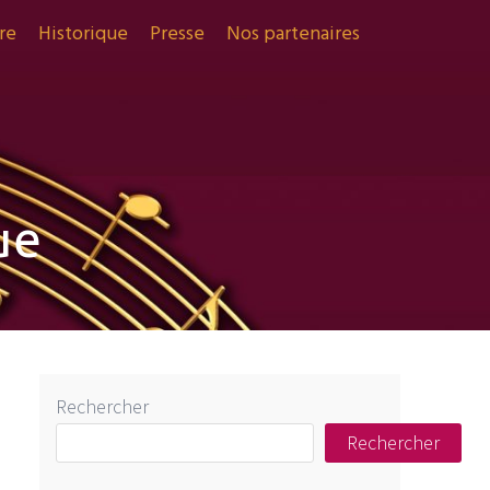
re
Historique
Presse
Nos partenaires
ue
Rechercher
Rechercher