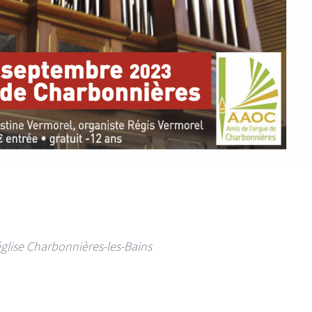
,
église Charbonnières-les-Bains